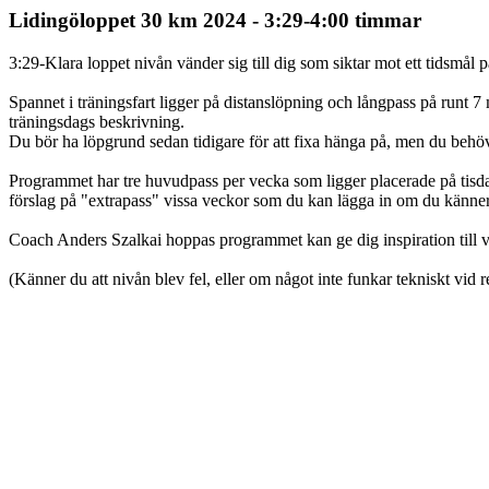
Lidingöloppet 30 km 2024 - 3:29-4:00 timmar
3:29-Klara loppet nivån vänder sig till dig som siktar mot ett tidsmål 
Spannet i träningsfart ligger på distanslöpning och långpass på runt 7 
träningsdags beskrivning.
Du bör ha löpgrund sedan tidigare för att fixa hänga på, men du behöve
Programmet har tre huvudpass per vecka som ligger placerade på tisda
förslag på "extrapass" vissa veckor som du kan lägga in om du känner 
Coach Anders Szalkai hoppas programmet kan ge dig inspiration till vari
(Känner du att nivån blev fel, eller om något inte funkar tekniskt vid