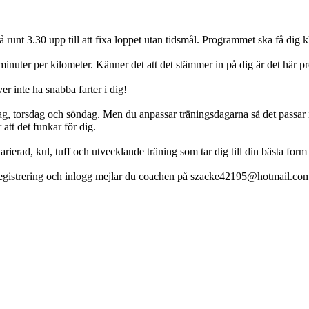
på runt 3.30 upp till att fixa loppet utan tidsmål. Programmet ska få dig
minuter per kilometer. Känner det att det stämmer in på dig är det här p
r inte ha snabba farter i dig!
g, torsdag och söndag. Men du anpassar träningsdagarna så det passar i
att det funkar för dig.
erad, kul, tuff och utvecklande träning som tar dig till din bästa form 
 registrering och inlogg mejlar du coachen på szacke42195@hotmail.com så