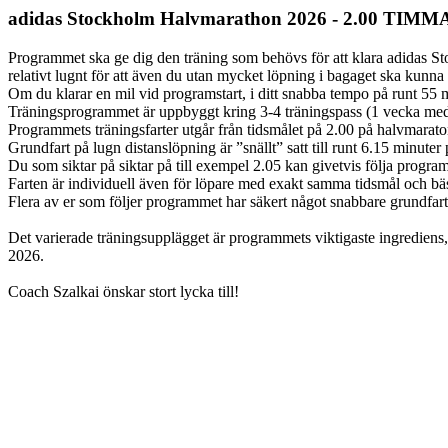
adidas Stockholm Halvmarathon 2026 - 2.00 TIMM
Programmet ska ge dig den träning som behövs för att klara adidas St
relativt lugnt för att även du utan mycket löpning i bagaget ska kunn
Om du klarar en mil vid programstart, i ditt snabba tempo på runt 55 
Träningsprogrammet är uppbyggt kring 3-4 träningspass (1 vecka med 
Programmets träningsfarter utgår från tidsmålet på 2.00 på halvmarato
Grundfart på lugn distanslöpning är ”snällt” satt till runt 6.15 minuter
Du som siktar på siktar på till exempel 2.05 kan givetvis följa pro
Farten är individuell även för löpare med exakt samma tidsmål och bäst
Flera av er som följer programmet har säkert något snabbare grundfart.
Det varierade träningsupplägget är programmets viktigaste ingrediens,
2026.
Coach Szalkai önskar stort lycka till!