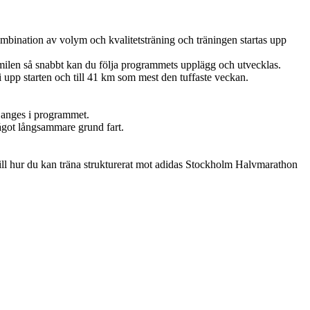
mbination av volym och kvalitetsträning och träningen startas upp
r milen så snabbt kan du följa programmets upplägg och utvecklas.
pp starten och till 41 km som mest den tuffaste veckan.
 anges i programmet.
något långsammare grund fart.
 till hur du kan träna strukturerat mot adidas Stockholm Halvmarathon