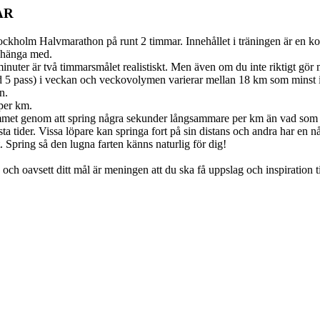
AR
ockholm Halvmarathon på runt 2 timmar. Innehållet i träningen är en ko
a hänga med.
minuter är två timmarsmålet realistiskt. Men även om du inte riktigt gö
5 pass) i veckan och veckovolymen varierar mellan 18 km som minst i u
n.
 per km.
grammet genom att spring några sekunder långsammare per km än vad som
a tider. Vissa löpare kan springa fort på sin distans och andra har en 
 Spring så den lugna farten känns naturlig för dig!
 och oavsett ditt mål är meningen att du ska få uppslag och inspiration