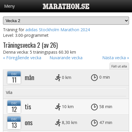
Meny
Träning
Nyheter
Träningsprogram
Träning för
adidas Stockholm Marathon 2024
Instruktionsvideor
Level:
3.00-programmet
Träningsvecka 2 (av 26)
Aktivitetsflödet
Denna vecka: 5 träningspass
60.30 km
« Föregående vecka
Nuvarande vecka
Nästa vecka »
Fäll ut alla
DEC
mån
0 km
0 min
11
Vila
DEC
tis
10 km
58 min
12
DEC
ons
8,30 km
47 min
13