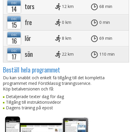
DEC
tors
12 km
68 min
14
DEC
fre
0 km
0 min
15
DEC
lör
8 km
69 min
16
DEC
sön
22 km
110 min
17
Beställ hela programmet
Du kan snabbt och enkelt fä tillgång till det kompletta
programmet med Förstklassig träningsservice.
Köp betalversionen och få:
Detaljerade texter dag för dag
Tillgång till instruktionsvideor
Dagens träning på epost