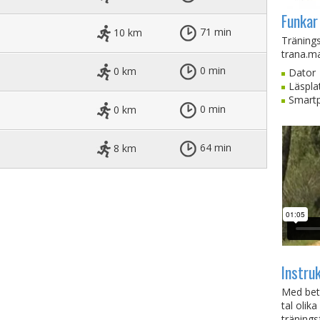
Funkar
10 km
71 min
Träningst
trana.ma
0 km
0 min
Dator
Läspla
Smart
0 km
0 min
8 km
64 min
Instru
Med beta
tal olik
tränings