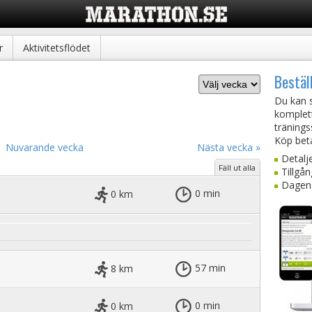
r
Aktivitetsflödet
Bestäl
Du kan s
komplet
tränings
Köp beta
Nuvarande vecka
Nästa vecka »
Detalj
Fäll ut alla
Tillgån
Dagens
0 km
0 min
8 km
57 min
0 km
0 min