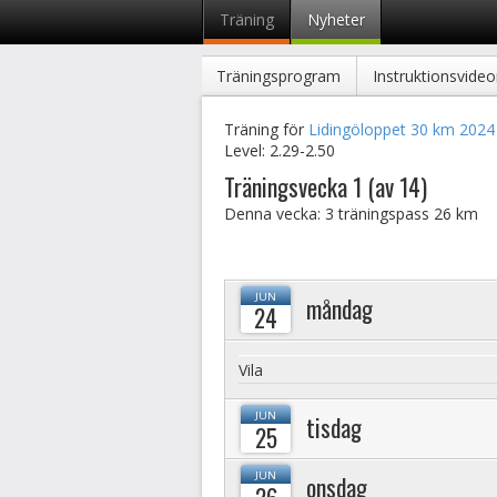
Träning
Nyheter
Träningsprogram
Instruktionsvideo
Träning för
Lidingöloppet 30 km 2024
Level:
2.29-2.50
Träningsvecka 1 (av 14)
Denna vecka: 3 träningspass
26 km
JUN
måndag
24
Vila
JUN
tisdag
25
JUN
onsdag
26