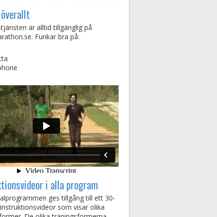
 överallt
jänsten är alltid tillgänglig på
rathon.se. Funkar bra på:
tta
phone
ktionsvideor i alla program
lprogrammen ges tillgång till ett 30-
a instruktionsvideor som visar olika
former. De olika träningsformerna