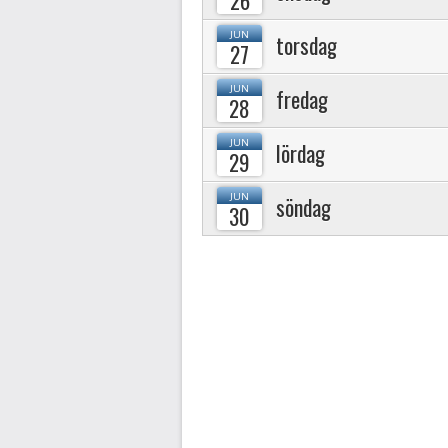
JUN
torsdag
27
JUN
fredag
28
JUN
lördag
29
JUN
söndag
30