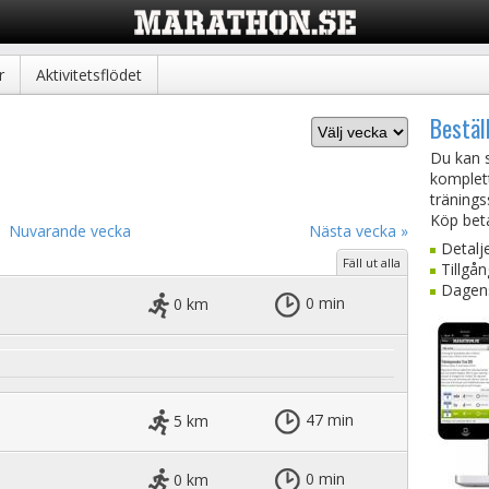
r
Aktivitetsflödet
Bestäl
Du kan s
komplet
tränings
Köp beta
Nuvarande vecka
Nästa vecka »
Detalj
Fäll ut alla
Tillgån
Dagens
0 km
0 min
5 km
47 min
0 km
0 min