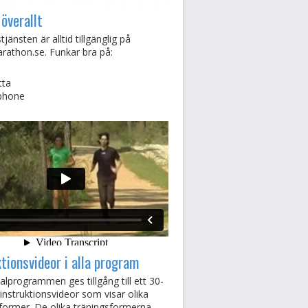
 överallt
jänsten är alltid tillgänglig på
rathon.se. Funkar bra på:
tta
phone
ktionsvideor i alla program
lprogrammen ges tillgång till ett 30-
a instruktionsvideor som visar olika
former. De olika träningsformerna