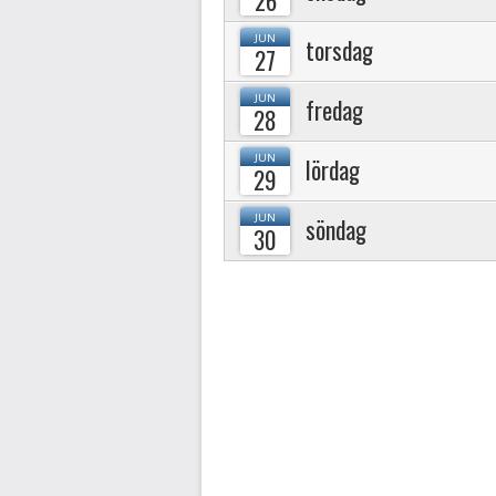
JUN
torsdag
27
JUN
fredag
28
JUN
lördag
29
JUN
söndag
30