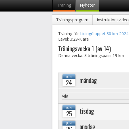
Träning
Nyheter
Träningsprogram
Instruktionsvideo
Träning för
Lidingöloppet 30 km 2024
Level:
3:29-Klara
Träningsvecka 1 (av 14)
Denna vecka: 3 träningspass
19 km
JUN
måndag
24
Vila
JUN
tisdag
25
JUN
onsdag
26