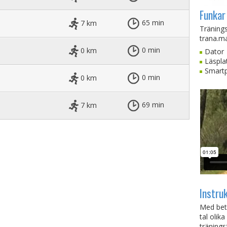
Funkar
7 km
65 min
Träningst
trana.ma
0 km
0 min
Dator
Läspla
Smart
0 km
0 min
7 km
69 min
Instru
Med beta
tal olik
tränings