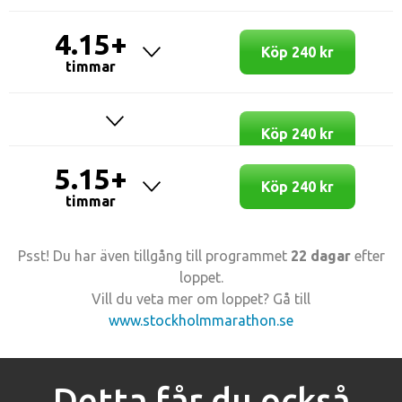
4.15+
Köp 240 kr
timmar
Köp 240 kr
5.15+
Köp 240 kr
timmar
Psst! Du har även tillgång till programmet
22 dagar
efter
loppet.
Vill du veta mer om loppet? Gå till
www.stockholmmarathon.se
Detta får du också