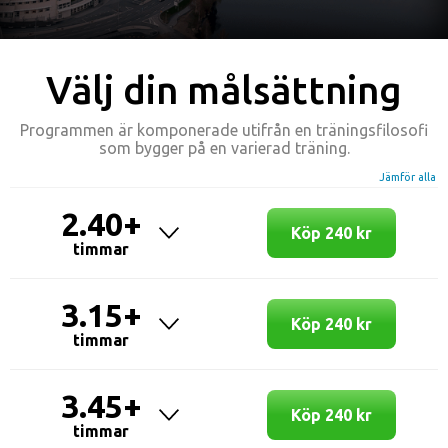
Välj din målsättning
Programmen är komponerade utifrån en träningsfilosofi
som bygger på en varierad träning.
Jämför alla
2.40+
Köp 240 kr
timmar
3.15+
Köp 240 kr
timmar
3.45+
Köp 240 kr
timmar