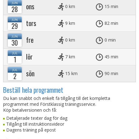
JUN
ons
0 km
15 min
28
JUN
tors
9 km
82 min
29
JUN
fre
0 km
0 min
30
JUL
lör
7 km
45 min
1
JUL
sön
15 km
90 min
2
Beställ hela programmet
Du kan snabbt och enkelt fä tillgång till det kompletta
programmet med Förstklassig träningsservice.
Köp betalversionen och få:
Detaljerade texter dag för dag
Tillgång till instruktionsvideor
Dagens träning på epost