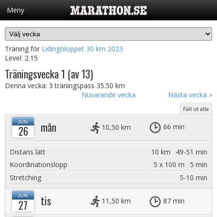
Meny
Träning
Nyheter
Träningsprogram
Träning för
Lidingöloppet 30 km 2023
Instruktionsvideor
Level:
2.15
Träningsvecka 1 (av 13)
Aktivitetsflödet
Denna vecka: 3 träningspass
35.50 km
Nuvarande vecka
Nästa vecka »
Fäll ut alla
JUN
mån
10,50 km
66 min
26
Distans lätt
10 km
49-51 min
Koordinationslopp
5 x 100 m
5 min
Stretching
5-10 min
JUN
tis
11,50 km
87 min
27